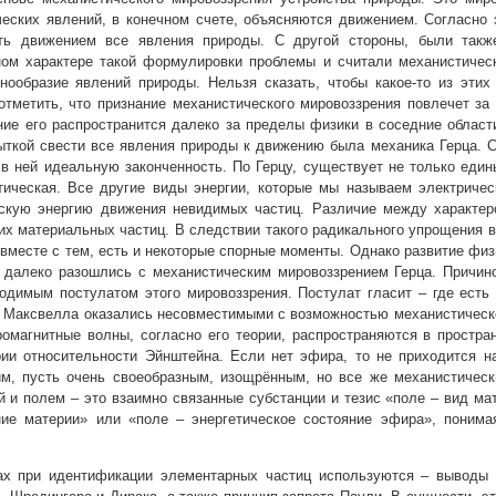
еских явлений, в конечном счете, объясняются движением. Согласно 
ть движением все явления природы. С другой стороны, были также
ом характере такой формулировки проблемы и считали механистическ
знообразие явлений природы. Нельзя сказать, чтобы какое-то из эти
тметить, что признание механистического мировоззрения повлечет за
ние его распространится далеко за пределы физики в соседние област
ткой свести все явления природы к движению была механика Герца. С
в ней идеальную законченность. По Герцу, существует не только един
тическая. Все другие виды энергии, которые мы называем электричес
ескую энергию движения невидимых частиц. Различие между характер
х материальных частиц. В следствии такого радикального упрощения в
 вместе с тем, есть и некоторые спорные моменты. Однако развитие фи
е далеко разошлись с механистическим мировоззрением Герца. Причин
одимым постулатом этого мировоззрения. Постулат гласит – где есть
я Максвелла оказались несовместимыми с возможностью механистическо
ромагнитные волны, согласно его теории, распространяются в простра
ии относительности Эйнштейна. Если нет эфира, то не приходится н
м, пусть очень своеобразным, изощрённым, но все же механистическ
 и полем – это взаимно связанные субстанции и тезис «поле – вид ма
ние материи» или «поле – энергетическое состояние эфира», понима
ах при идентификации элементарных частиц используются – выводы 