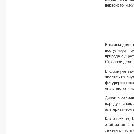
первоисточнику
В самом деле 
постулирует то
природе сущест
Странное дело,
В формуле зако
являясь их вну
фигурируют как
он является чи
Дирак в отличи
наряду с заряд
альтернативой 
Как известно, 
этой затеи. З
заметил, что в