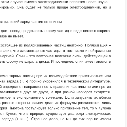
 этом случае вместо электродинамики появится новая наука –
икромир. Она будет не только проще электродинамики, но и
ктрический заряд частиц со спином.
 дает повод представить форму частиц в виде некоего шарика.
ире не имеет.
состоящее из поляризованных частиц нейтрино. Поляризация –
значит, что элементарные частицы, в том числе и нейтральные
энергией. Спин – это векторная величина силы, действующей в
ть форму не шара, а диска. И последнее, спин имеет аналог в
лементарных частиц при их взаимодействии притягиваться или
ак заряда (+, -) прочно укоренился в технической литературе.
ый определяет направленность вращения частицы по или против
алкиваются друг от друга, а при разной наоборот сходятся.
омире, в эксперименте с волчками. Если запустить их вблизи
ся в разные стороны. самом деле их формулы различаются лишь
ория Ньютона постулирует только притяжение тел, то у Кулона
тает Кулон, что в природе существует два рода электрических
заряда (+ и - ). Странное дело, но мы до сих пор не имеем