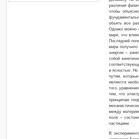
различия физич
чтобы объясни
фундаментальн
объять все ра
Однако можно о
мире, что влия
Последней попы
мира получило 
энергии – кине
собой кинетич
соответствующи
и ясностью. Но
путям, которы
является необх
того, уравнени
тем, что элект
принципам теор
механистически
между материей
поле – состоя
частицами.
В эксперимент