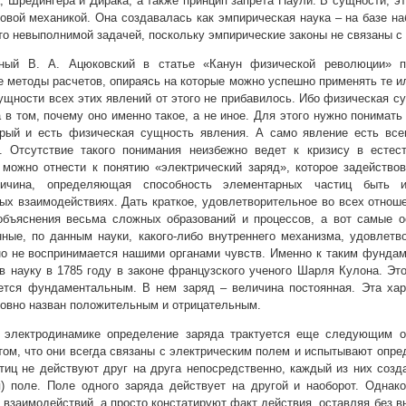
, Шредингера и Дирака, а также принцип запрета Паули. В сущности, э
овой механикой. Она создавалась как эмпирическая наука – на базе н
то невыполнимой задачей, поскольку эмпирические законы не связаны с
ный В. А. Ацюковский в статье «Канун физической революции» п
 методы расчетов, опираясь на которые можно успешно применять те и
ущности всех этих явлений от этого не прибавилось. Ибо физическая су
а в том, почему оно именно такое, а не иное. Для этого нужно понимат
орый и есть физическая сущность явления. А само явление есть все
. Отсутствие такого понимания неизбежно ведет к кризису в естест
можно отнести к понятию «электрический заряд», которое задействов
личина, определяющая способность элементарных частиц быть и
ых взаимодействиях. Дать краткое, удовлетворительное во всех отно
объяснения весьма сложных образований и процессов, а вот самые 
ные, по данным науки, какого-либо внутреннего механизма, удовлетв
о не воспринимается нашими органами чувств. Именно к таким фундам
в науку в 1785 году в законе французского ученого Шарля Кулона. Эт
ется фундаментальным. В нем заряд – величина постоянная. Эта хара
овно назван положительным и отрицательным.
 электродинамике определение заряда трактуется еще следующим об
том, что они всегда связаны с электрическим полем и испытывают опре
тиц не действуют друг на друга непосредственно, каждый из них соз
я) поле. Поле одного заряда действует на другой и наоборот. Однак
 взаимодействий, а просто констатируют факт действия, оставляя без вн