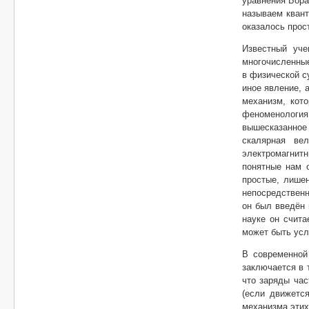
уравнения Бора
называем квант
оказалось прос
Известный уче
многочисленные
в физической с
иное явление, 
механизм, кот
феноменология
вышесказанное 
скалярная ве
электромагнитн
понятные нам 
простые, лишен
непосредственн
он был введён 
науке он счита
может быть усл
В современной
заключается в 
что заряды час
(если движетс
механизма этих