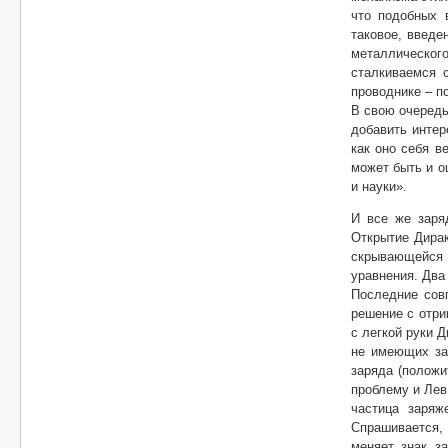
что подобных 
таковое, введе
металлическог
сталкиваемся с
проводнике – п
В свою очередь
добавить интер
как оно себя в
может быть и о
и науки».
И все же заря
Открытие Дирак
скрывающейся 
уравнения. Два
Последние сов
решение с отри
с легкой руки 
не имеющих зар
заряда (положи
проблему и Лев
частица заряж
Спрашивается, 
меняет знак з