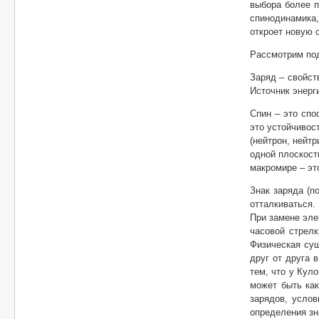
выбора более п
спинодинамика
откроет новую 
Рассмотрим под
Заряд – свойст
Источник энерг
Спин – это спо
это устойчивос
(нейтрон, нейт
одной плоскост
макромире – это
Знак заряда (п
отталкиваться.
При замене эле
часовой стрелк
Физическая сущ
друг от друга 
тем, что у Кул
может быть как
зарядов, услов
определения зна