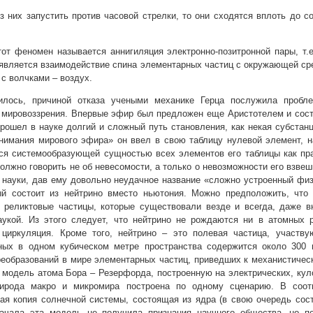
з них запустить против часовой стрелки, то они сходятся вплоть до 
от феномен называется аннигиляция электронно-позитронной пары, т.е
является взаимодействие спина элементарных частиц с окружающей сре
 с волчками – воздух.
илось, причиной отказа учеными механике Герца послужила пробл
 мировоззрения. Впервые эфир был предложен еще Аристотелем и сост
рошел в науке долгий и сложный путь становления, как некая субстан
нимания мирового эфира» он ввел в свою таблицу нулевой элемент, н
ся системообразующей сущностью всех элементов его таблицы как пра
должно говорить не об невесомости, а только о невозможности его взв
 науки, дав ему довольно неудачное название «сложно устроенный физ
ый состоит из нейтрино вместо ньютония. Можно предположить, что
 реликтовые частицы, которые существовали везде и всегда, даже вн
аукой. Из этого следует, что нейтрино не рождаются ни в атомных р
 циркуляция. Кроме того, нейтрино – это полевая частица, участв
ных в одном кубическом метре пространства содержится около 300 м
еобразований в мире элементарных частиц, приведших к механистичес
 модель атома Бора – Резерфорда, построенную на электрических, кул
ирода макро и микромира построена по одному сценарию. В соот
ая копия солнечной системы, состоящая из ядра (в свою очередь сос
начала эта модель не получила признания научного общества, но п