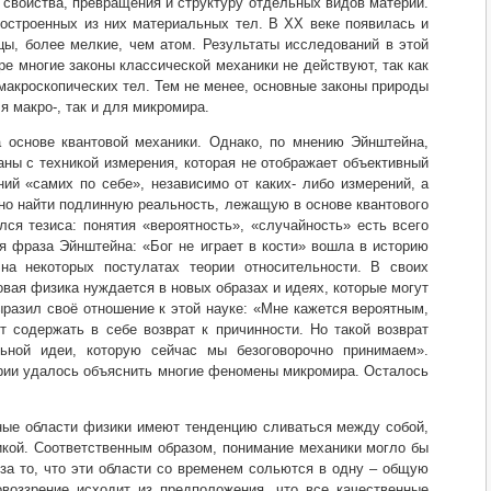
 свойства, превращения и структуру отдельных видов материи.
построенных из них материальных тел. В ХХ веке появилась и
цы, более мелкие, чем атом. Результаты исследований в этой
е многие законы классической механики не действуют, так как
макроскопических тел. Тем не менее, основные законы природы
я макро-, так и для микромира.
 основе квантовой механики. Однако, по мнению Эйнштейна,
аны с техникой измерения, которая не отображает объективный
ний «самих по себе», независимо от каких- либо измерений, а
жно найти подлинную реальность, лежащую в основе квантового
ся тезиса: понятия «вероятность», «случайность» есть всего
я фраза Эйнштейна: «Бог не играет в кости» вошла в историю
на некоторых постулатах теории относительности. В своих
вая физика нуждается в новых образах и идеях, которые могут
ыразил своё отношение к этой науке: «Мне кажется вероятным,
т содержать в себе возврат к причинности. Но такой возврат
ьной идеи, которую сейчас мы безоговорочно принимаем».
ории удалось объяснить многие феномены микромира. Осталось
ные области физики имеют тенденцию сливаться между собой,
микой. Соответственным образом, понимание механики могло бы
 за то, что эти области со временем сольются в одну – общую
воззрение исходит из предположения, что все качественные