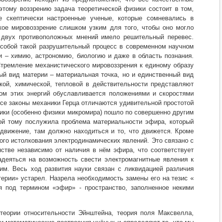
этому воззрению задача теоретической физики состоит в том,
 скептически настроенные ученые, которые сомневались в
ое мировоззрение слишком узким для того, чтобы оно могло
х двух противоположных мнений имело решительный перевес.
 собой такой разрушительный процесс в современном научном
и – химию, астрономию, биологию и даже в область познания.
тремление механистического мировоззрения к единому образу
ый вид материи – материальная точка, но и единственный вид
кой, химической, тепловой в действительности представляют
ом этих энергий обуславливается положениями и скоростями
се законы механики Герца отличаются удивительной простотой
зики (особенно физики микромира) пошло по совершенно другим
ой тому послужила проблема материальности эфира, который
 движение, там должно находиться и то, что движется. Кроме
го истолкования электродинамических явлений. Это связано с
нстве независимо от наличия в нём эфира, что соответствует
адеяться на возможность свести электромагнитные явления к
им. Весь ход развития науки связан с ликвидацией различия
терии» устарел. Назрела необходимость замены его на тезис «
я под термином «эфир» - пространство, заполненное некими
теории относительности Эйнштейна, теория поля Максвелла,