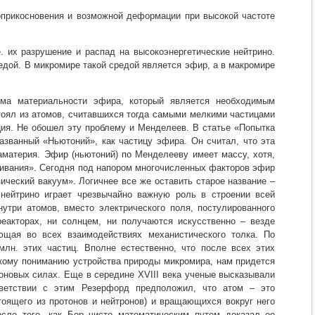
соприкосновения и возможной деформации при высокой частоте
. их разрушение и распад на высокоэнергетические нейтрино.
дой. В микромире такой средой является эфир, а в макромире
ема материальности эфира, который является необходимым
оял из атомов, считавшихся тогда самыми мелкими частицами
ция. Не обошел эту проблему и Менделеев. В статье «Попытка
азванный «Ньютоний», как частицу эфира. Он считал, что эта
материя. Эфир (ньютоний) по Менделееву имеет массу, хотя,
ешивания». Сегодня под напором многочисленных факторов эфир
ический вакуум». Логичнее все же оставить старое название –
 нейтрино играет чрезвычайно важную роль в строении всей
утри атомов, вместо электрического поля, постулированного
еакторах, ни солнцем, ни получаются искусственно – везде
ующая во всех взаимодействиях механистического толка. По
лн. этих частиц. Вполне естественно, что после всех этих
кому пониманию устройства природы микромира, нам придется
оновых силах. Еще в середине ХVIII века ученые высказывали
ветствии с этим Резерфорд предположил, что атом – это
тоящего из протонов и нейтронов) и вращающихся вокруг него
осле того, как Бор чисто математическим путем доказал ее