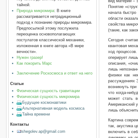
вид материи – 
тайной.
Понятие «струк
Природа микромира
: В книге
начала быстро 
рассматривается нетрадиционный
области оказал
подход к познанию природы микромира.
свойства микро
Предпосылкой этому послужила
(такие, как зак
переоценка основополагающих
Сегодня счита
постулатов классической механики,
квантовая меха
изложенная в книге автора «В мире
ход процессов.
вечности».
оперирует лишь
Нужен гразер!
описания, «очи
Как покорить Марс
лишь непознанн
Заключение Роскосмоса и ответ на него
физики как не
рассуждениях Э
Статьи
возникнуть при
Физическая сущность гравитации
что когда-нибу
Физическая сущность микромира
может стать в
Будущее космонавтики
Американский у
Альтернативная модель космоса
лишь объяснить
Тайна времени
Картина соврем
Контакты
так, акустика 
shegolev.ap@gmail.com
включить в себ
динамику на о