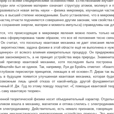
эфир со всеми специфическими особенностями. Естествознание изучает
тура» или «строение материи» означает структуру атомов, молекул и 
развиваться новая ветвь науки – физика микромира, изучающая части
ись в высшей степени неожиданными. Было установлено, что в микромир
частиц отчасти подчиняются совершенно другим законам, чем свойства 
он сохранения энергии, материи и момента импульса) справедливы как дл
ется, что происходящие в микромире явления можно понять только на
ника сформулирована таким образом, что все её положения тесно связ
 Он считал, что поскольку квантовая механика не дает описания явле
 вероятностями, задача физики в этой области ещё не выполнена и ну
щенную» от всякого влияния измерительных процедур. Он придерживал
ая закономерность, а не принцип устройства мира природы. Знаменита
кий приговор квантовой механике, хотя последняя была построена 
йнштейн был не одинок. Так, например, Луи де Бройль отметил: «Кванто
 глубоком пересмотре принципов, лежащих в её основе».П. Дирак так в
дь в будущем появится улучшенная квантовая механика, которая буде
озможным лишь ценой отказа от какой-нибудь другой фундаментал
ченый И. Дж. Гуд по этому поводу пошутил: «С помощью квантовой те
 саму квантовую теорию».
енной теоретической физики носит объединительный характер. Отдель
целиком вошла в механику, магнетизм и оптика слились с электродина
я электродинамику. Действительно, есть немало признаков, говорящих
снове механистического мировоззрения устройства природы. Это миро