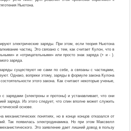
тяготения Ньютона.
руют электрические заряды. При этом, если теория Ньютона
алкивание частиц. Это связано с тем, как считает Кулон, что в
ьными» и «отрицательными» или просто знак заряда (+ и - ).
амого заряда.
заряды существуют не сами по себе, а связаны с частицами,
вуют. Однако, вопреки этому, заряды в формуле закона Кулона
состоятельности этого закона. Как считают некоторые ученые,
 с зарядами (электроны и протоны) и устанавливает, что они
ией заряда. Из этого следует, что спин вполне может служить
стической основе.
а механистических понятиях, но в конце концов отказался от
ний. Так появилась электродинамика. Но при этом Максвелл
 механистического. Это заявление дает лишний довод в пользу