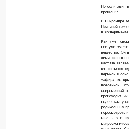
Но если один и
вращения.
В микромире эт
Причиной тому 
в эксперименте
Как уже говор
постулатом его
вещества. Он п
химического по
частица являет
как он пишет «
вернули в лоно
«эфир», котор
вселенной. Это
современной н
происходит их
подсчетам уче
радикальных пр
пересмотреть и
мысль, что пр
микроскопическ
электронов. С