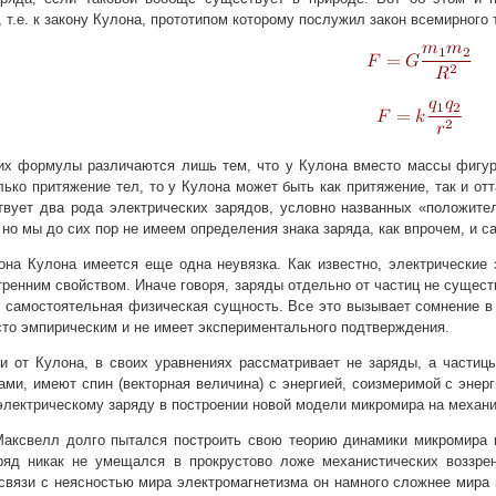
, т.е. к закону Кулона, прототипом которому послужил закон всемирного 
их формулы различаются лишь тем, что у Кулона вместо массы фигури
лько притяжение тел, то у Кулона может быть как притяжение, так и отт
вует два рода электрических зарядов, условно названных «положител
 но мы до сих пор не имеем определения знака заряда, как впрочем, и с
на Кулона имеется еще одна неувязка. Как известно, электрические 
тренним свойством. Иначе говоря, заряды отдельно от частиц не сущест
 самостоятельная физическая сущность. Все это вызывает сомнение в 
сто эмпирическим и не имеет экспериментального подтверждения.
и от Кулона, в своих уравнениях рассматривает не заряды, а частицы
ами, имеют спин (векторная величина) с энергией, соизмеримой с энерг
электрическому заряду в построении новой модели микромира на механи
Максвелл долго пытался построить свою теорию динамики микромира н
аряд никак не умещался в прокрустово ложе механистических воззре
 связи с неясностью мира электромагнетизма он намного сложнее мира