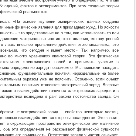
ти математические построения учёных и определяют то, что мы
аблюдений, фактов и экспериментов. При этом создание теории
 физической реальностью.
исал: «На основе изучений эмпирических данных созданы
ли иные физические явления для прикладных нужд. Но ясности
щность – это представление не о том, как использовать то или
ь движение материальных частиц этого явления, его внутренний
го лишь внешнее проявление действия этого механизма, это
вознании, что сегодня и имеет место». Так, например, все
ано во многих уравнениях квантовой теории. Это физическая
сточником электрических полей и принимать участие в
шениях определение заряда невозможно. Мы привыкли находить
основные, фундаментальные понятия, неразделимые на более
орительным образом уже не пояснить. Особенно, если объект
ентальным понятиям относится электрический заряд. Впервые
о закон о взаимодействии точечных электрических зарядов и в
ктеристика возведена в ранг закона постоянства заряда. Он
разом: «электрический заряд – свойство некоторых частиц,
деленные взаимодействия со стороны последнего». Это значит,
даёт в окружающем пространстве электрическое или магнитное
о, оба эти определения не раскрывают физической сущности
имания его причинность. Отсутствие заряда у частиц означает,