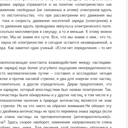
ровки заряда отражается и на понятии «электричество» как
 движение свободных (не связанных в атоме) электронов вдоль
 то обстоятельство, что при рассмотрении его движения мы
 тока и скорость движения носителей заряда (электронов) в
это движение вдоль проводника импульса электрического поля.
сколько миллиметров в секунду, а то и меньше. К этому можно
во. Мы не знаем его сути. Все, что мы знаем о нем,- это то,
 наука об электричестве и сегодня остается незавершенной, а
да. Как заметил один ученый: «Если нет определения – то нет
новополагающая константа взаимодействия между частицами.
ом заряда) еще более усугубило ощущение неопределенности,
сто математическим путем – составил и исследовал четыре
лке и против часовой стрелки, и два для энергии этих частиц.
ожительно, а другое отрицательно. Дирак предположил, что
м зарядом, который впоследствии был назван позитроном. Так,
тичастицы были обнаружены и у других частиц, в том числе и у
показателем наличия в природе античастиц является не знак
 стрелки. Но на это никто не обратил внимания.Не обошел эту
 двойника-античастицы не просто перемена знака заряда (если
и спина частицы на противоположное (антипараллельное)».
на? Здесь скорее наоборот, изменение направленности спина
пойдет речь ниже. Для решения этой проблемы обратимся к