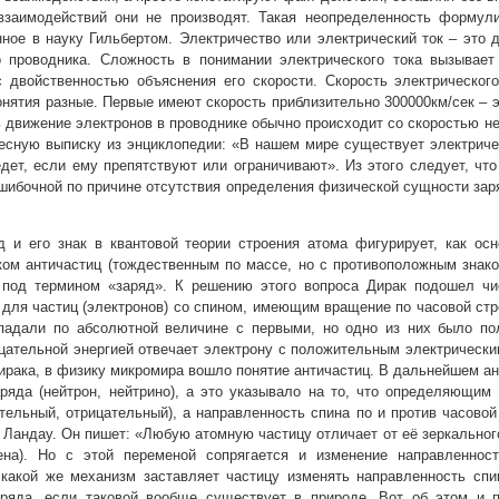
взаимодействий они не производят. Такая неопределенность формули
нное в науку Гильбертом. Электричество или электрический ток – это
о проводника. Сложность в понимании электрического тока вызывает
 двойственностью объяснения его скорости. Скорость электрического
онятия разные. Первые имеют скорость приблизительно 300000км/сек – 
 движение электронов в проводнике обычно происходит со скоростью не
есную выписку из энциклопедии: «В нашем мире существует электричест
едет, если ему препятствуют или ограничивают». Из этого следует, что
шибочной по причине отсутствия определения физической сущности заря
д и его знак в квантовой теории строения атома фигурирует, как ос
ом античастиц (тождественным по массе, но с противоположным знак
под термином «заряд». К решению этого вопроса Дирак подошел чи
 для частиц (электронов) со спином, имеющим вращение по часовой стре
падали по абсолютной величине с первыми, но одно из них было пол
цательной энергией отвечает электрону с положительным электрически
Дирака, в физику микромира вошло понятие античастиц. В дальнейшем ан
яда (нейтрон, нейтрино), а это указывало на то, что определяющим 
тельный, отрицательный), а направленность спина по и против часовой
 Ландау. Он пишет: «Любую атомную частицу отличает от её зеркального
ена). Но с этой переменой сопрягается и изменение направленност
какой же механизм заставляет частицу изменять направленность спи
аряда, если таковой вообще существует в природе. Вот об этом и 