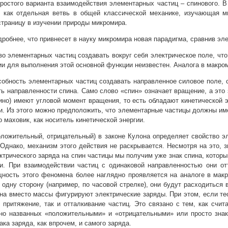
ростого варианта взаимодействия элементарных частиц – спинового. В
, как отдельная ветвь в общей классической механике, изучающая м
страницу в изучении природы микромира.
робнее, что привнесет в науку микромира новая парадигма, сравнив эле
во элементарных частиц создавать вокруг себя электрическое поле, что
ии для выполнения этой основной функции неизвестен. Аналога в макром
собность элементарных частиц создавать направленное силовое поле, 
ть направленности спина. Само слово «спин» означает вращение, а это 
рино) имеют угловой момент вращения, то есть обладают кинетической 
и. Из этого можно предположить, что элементарные частицы должны име
 маховик, как носитель кинетической энергии.
оложительный, отрицательный) в законе Кулона определяет свойство э
 Однако, механизм этого действия не раскрывается. Несмотря на это, зн
ктрического заряда на спин частицы мы получим уже знак спина, котор
и. При взаимодействии частиц с одинаковой направленностью они отт
ность этого феномена более наглядно проявляется на аналоге в макр
в одну сторону (например, по часовой стрелке), они будут расходить
она вместо массы фигурируют электрические заряды. При этом, если те
 притяжение, так и отталкивание частиц. Это связано с тем, как счи
но названных «положительными» и «отрицательными» или просто знак 
ка заряда, как впрочем, и самого заряда.