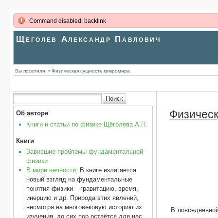
Command disabled: backlink
Щеголев Александр Павлович
Вы посетили:
•
Физическая сущность микромира
Физическ
Об авторе
Книги и статьи по физике Щёголева А.П.
Книги
Зависшие проблемы фундаментальной
физики
В мире вечности
: В книге излагается
новый взгляд на фундаментальные
понятия физики – гравитацию, время,
инерцию и др. Природа этих явлений,
несмотря на многовековую историю их
В повседневной
изучения, до сих пор остаётся для нас